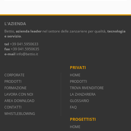
L'AZIENDA
Bettio,
azienda leader
nel settore delle zanzariere per qualità,
tecnologia
e servizio
.
tel
+39 041.5950633
fax
+39 041.5950635
e-mail
info@bettio.it
PRIVATI
CORPORATE
HOME
PRODOTTI
PRODOTTI
FORMAZIONE
TROVA RIVENDITORE
LAVORA CON NOI
LA ZANZARIERA
AREA DOWNLOAD
GLOSSARIO
CONTATTI
FAQ
WHISTLEBLOWING
PROGETTISTI
HOME