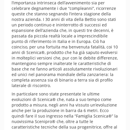
l’importanza intrinseca dell’avvenimento sia per
celebrare degnamente i due “compleanni”, ricorrenze
queste che stanno segnando l’intera stagione della
nostra azienda. I 30 anni di vita della Bettio sono stati
un periodo continuo e ininterrotto di successi ed
espansione dell’azienda che, in questi tre decenni, è
passata da piccola realtà locale a imprescindibile
punto di riferimento in Italia e in Europa. Ciò ha
coinciso, per una fortuita ma benvenuta fatalità, coi 10
anni di Scenica®, prodotto che ha già saputo evolversi
in molteplici versioni che, pur con le debite differenze,
mantengono sempre inalterate le caratteristiche di
base che ne fanno articoli assolutamente rivoluzionari
ed unici nel panorama mondiale della zanzariera: la
completa assenza sia di binario a terra sia di profilo
laterale di riscontro.
In particolare sono state presentate le ultime
evoluzioni di Scenica® che, nata a suo tempo come
prodotto a misura, negli anni ha vissuto un’evoluzione
anche per la produzione in barra da 6 metri. Ecco
quindi fare il suo ingresso nella “Famiglia Scenica®” la
nuovissima Scenipro
®
che, oltre a tutte le
caratteristiche tecniche della sua progenitrice, offre al