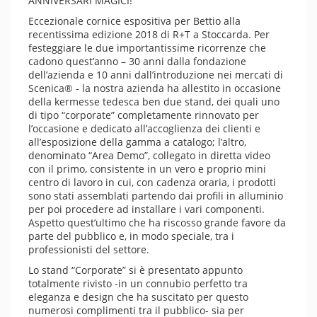
ANNIVERSARI MAGICI!
Eccezionale cornice espositiva per Bettio alla
recentissima edizione 2018 di R+T a Stoccarda. Per
festeggiare le due importantissime ricorrenze che
cadono quest’anno – 30 anni dalla fondazione
dell’azienda e 10 anni dall’introduzione nei mercati di
Scenica® - la nostra azienda ha allestito in occasione
della kermesse tedesca ben due stand, dei quali uno
di tipo “corporate” completamente rinnovato per
l’occasione e dedicato all’accoglienza dei clienti e
all’esposizione della gamma a catalogo; l’altro,
denominato “Area Demo”, collegato in diretta video
con il primo, consistente in un vero e proprio mini
centro di lavoro in cui, con cadenza oraria, i prodotti
sono stati assemblati partendo dai profili in alluminio
per poi procedere ad installare i vari componenti.
Aspetto quest’ultimo che ha riscosso grande favore da
parte del pubblico e, in modo speciale, tra i
professionisti del settore.
Lo stand “Corporate” si è presentato appunto
totalmente rivisto -in un connubio perfetto tra
eleganza e design che ha suscitato per questo
numerosi complimenti tra il pubblico- sia per