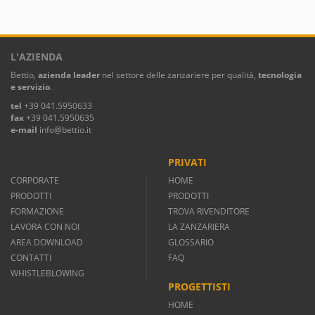
L'AZIENDA
Bettio,
azienda leader
nel settore delle zanzariere per qualità,
tecnologia
e servizio
.
tel
+39 041.5950633
fax
+39 041.5950635
e-mail
info@bettio.it
PRIVATI
CORPORATE
HOME
PRODOTTI
PRODOTTI
FORMAZIONE
TROVA RIVENDITORE
LAVORA CON NOI
LA ZANZARIERA
AREA DOWNLOAD
GLOSSARIO
CONTATTI
FAQ
WHISTLEBLOWING
PROGETTISTI
HOME