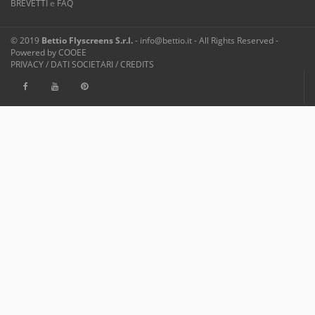
BREVETTI
e
FAQ
© 2019
Bettio Flyscreens S.r.l.
- info@bettio.it - All Rights Reserved -
Powered by
COOEE
PRIVACY
/
DATI SOCIETARI
/
CREDITS