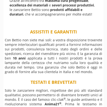
Grazie all’incontro tra
massima cura progettuale
,
eccellenza dei materiali
e
severi processi produttivi
,
le zanzariere Bettio sono
prodotti affidabili e
duraturi
, che vi accompagneranno per molte estati!
ASSISTITI E GARANTITI
Con Bettio non siete mai soli: a vostra disposizione troverete
sempre interlocutori qualificati pronti a fornirvi informazioni
sui prodotti, consulenza tecnica, stato degli ordini e delle
spedizioni, ricerca del rivenditore più vicino. E la garanzia di
ben
10 anni
applicata a tutti i nostri prodotti è la prova
lampante della certezza che nutriamo sulla loro qualità e
durata nel tempo. Una garanzia che solo Bettio è oggi in
grado di fornire alla sua clientela in Italia e nel mondo.
TESTATI E BREVETTATI
Solo le zanzariere migliori, rispettose dei più alti standard
qualitativi, possono permettersi di diventare brevetti unici al
®
mondo. È il caso del famoso clic-clak
, le guide antivento e i
l
®
rivoluzionario sistema
Anima21
. Prima le testiamo in