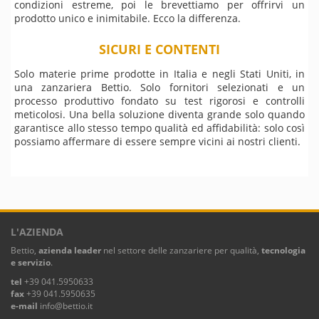
condizioni estreme, poi le brevettiamo per offrirvi un
prodotto unico e inimitabile. Ecco la differenza.
SICURI E CONTENTI
Solo materie prime prodotte in Italia e negli Stati Uniti, in
una zanzariera Bettio. Solo fornitori selezionati e un
processo produttivo fondato su test rigorosi e controlli
meticolosi. Una bella soluzione diventa grande solo quando
garantisce allo stesso tempo qualità ed affidabilità: solo così
possiamo affermare di essere sempre vicini ai nostri clienti.
L'AZIENDA
Bettio,
azienda leader
nel settore delle zanzariere per qualità,
tecnologia
e servizio
.
tel
+39 041.5950633
fax
+39 041.5950635
e-mail
info@bettio.it