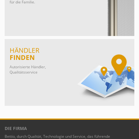
für die Familie.
HÄNDLER
FINDEN
Autorisierte Händler,
Qualitätsservice
DIE FIRMA
Bettio, durch Qualität, Technologie und Service, das führende