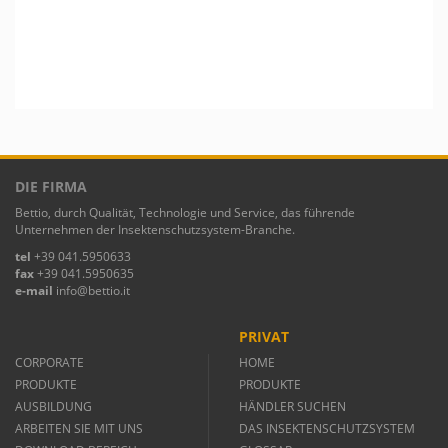
DIE FIRMA
Bettio, durch Qualität, Technologie und Service, das führende
Unternehmen der Insektenschutzsystem-Branche.
tel
+39 041.5950633
fax
+39 041.5950635
e-mail
info@bettio.it
PRIVAT
CORPORATE
HOME
PRODUKTE
PRODUKTE
AUSBILDUNG
HÄNDLER SUCHEN
ARBEITEN SIE MIT UNS
DAS INSEKTENSCHUTZSYSTEM