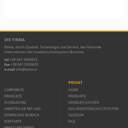
DIE FIRMA
Bettio, durch Qualität, Technologie und Service, das führende
Unternehmen der Insektenschutzsystem-Branche.
tel
+39 041.5950633
fax
+39 041.5950635
e-mail
info@bettio.it
PRIVAT
CORPORATE
HOME
PRODUKTE
PRODUKTE
AUSBILDUNG
HÄNDLER SUCHEN
ARBEITEN SIE MIT UNS
DAS INSEKTENSCHUTZSYSTEM
DOWNLOAD BEREICH
GLOSSAR
KONTAKTE
FAQ
WHISTLEBLOWING