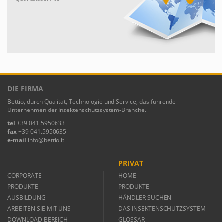
DIE FIRMA
Bettio, durch Qualität, Technologie und Service, das führende
Unternehmen der Insektenschutzsystem-Branche.
tel
+39 041.5950633
fax
+39 041.5950635
e-mail
info@bettio.it
PRIVAT
CORPORATE
HOME
PRODUKTE
PRODUKTE
AUSBILDUNG
HÄNDLER SUCHEN
ARBEITEN SIE MIT UNS
DAS INSEKTENSCHUTZSYSTEM
DOWNLOAD BEREICH
GLOSSAR