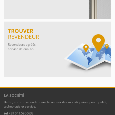
TROUVER
REVENDEUR
Revendeurs agréés,
service de qualité.
LA SOCIÉTÉ
Bettio, entreprise leader dans le secteur des moustiquaires pour qualité,
technologie et service.
tel
+39 041.5950633