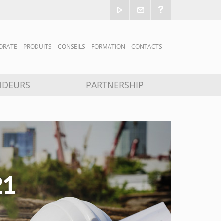
ORATE
PRODUITS
CONSEILS
FORMATION
CONTACTS
NDEURS
PARTNERSHIP