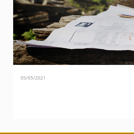
05/05/2021