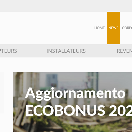
HOME
NEWS
CORP
PTEURS
INSTALLATEURS
REVE