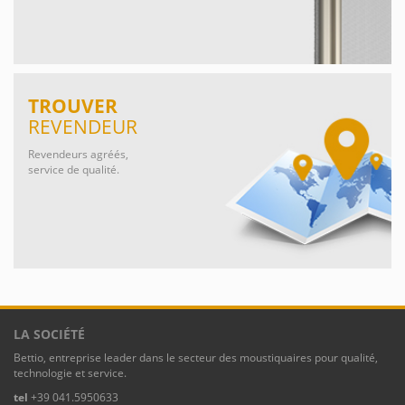
TROUVER
REVENDEUR
Revendeurs agréés,
service de qualité.
LA SOCIÉTÉ
Bettio, entreprise leader dans le secteur des moustiquaires pour qualité,
technologie et service.
tel
+39 041.5950633