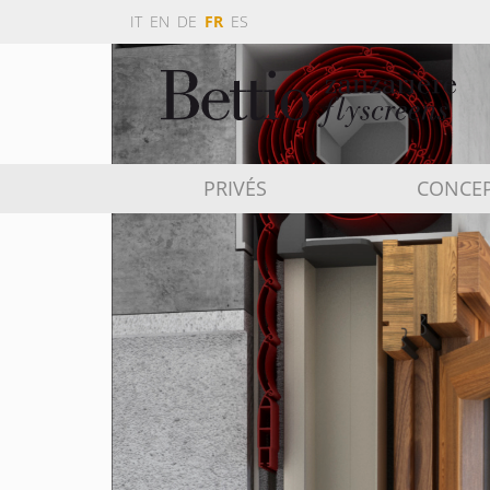
IT
EN
DE
FR
ES
PRIVÉS
CONCE
OPTIONAL & ACCESSORI
GUIDA TAPPARELLA