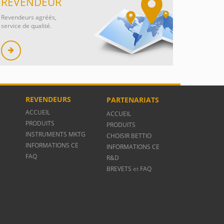
REVENDEUR
Revendeurs agréés,
service de qualité.
S
REVENDEURS
PARTENARIATS
ACCUEIL
ACCUEIL
PRODUITS
PRODUITS
INSTRUMENTS MKTG
CHOISIR BETTIO
INFORMATIONS CE
INFORMATIONS CE
FAQ
R&D
BREVETS
et
FAQ