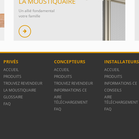
LA MOUSTIQUAIRE
Un allié fondamental
votre famille
PRIVÉS
CONCEPTEURS
INSTALLATEUR
ACCUEIL
ACCUEIL
ACCUEIL
PRODUITS
PRODUITS
PRODUITS
TROUVEZ REVENDEUR
TROUVEZ REVENDEUR
INFORMATIONS CE
LA MOUSTIQUAIRE
INFORMATIONS CE
CONSEILS
GLOSSAIRE
AIRE
AIRE
TÉLÉCHARGEMENT
TÉLÉCHARGEMENT
FAQ
FAQ
FAQ