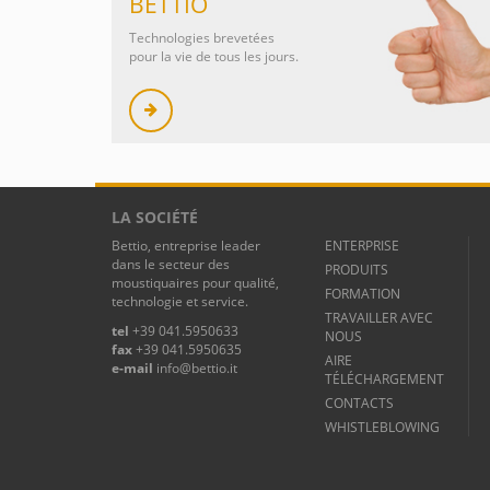
BETTIO
Technologies brevetées
pour la vie de tous les jours.
LA SOCIÉTÉ
Bettio, entreprise leader
ENTERPRISE
dans le secteur des
PRODUITS
moustiquaires pour qualité,
FORMATION
technologie et service.
TRAVAILLER AVEC
tel
+39 041.5950633
NOUS
fax
+39 041.5950635
AIRE
e-mail
info@bettio.it
TÉLÉCHARGEMENT
CONTACTS
WHISTLEBLOWING