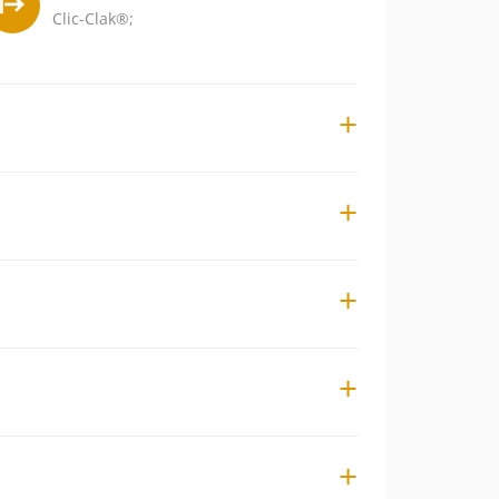
Clic-Clak®;