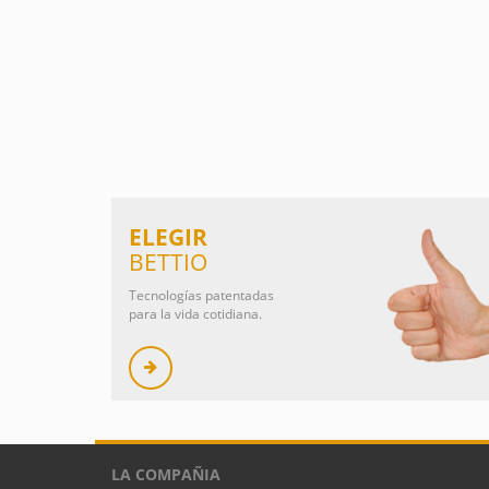
ELEGIR
BETTIO
Tecnologías patentadas
para la vida cotidiana.
LA COMPAÑIA