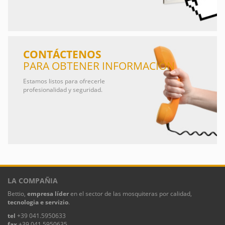
CONTÁCTENOS
PARA OBTENER INFORMACIÓN
Estamos listos para ofrecerle
profesionalidad y seguridad.
LA COMPAÑIA
Bettio,
empresa líder
en el sector de las mosquiteras por calidad,
tecnologia e servizio
.
tel
+39 041.5950633
fax
+39 041.5950635