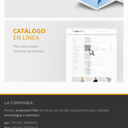
CATÁLOGO
EN LÍNEA
Descubra todos
nuestros productos.
LA COMPAÑIA
Bettio,
empresa líder
en el sector de las mosquiteras por calidad,
tecnologia e servizio
.
tel
+39 041.5950633
fax
+39 041.5950635