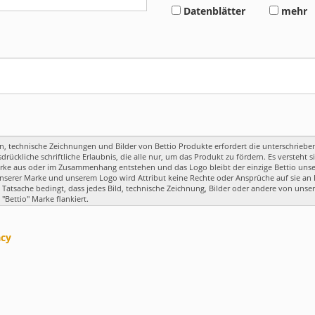
Datenblätter
mehr
acy