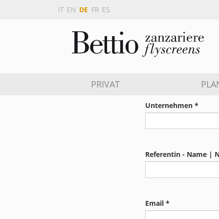
IT
EN
DE
FR
ES
PRIVAT
PLA
Unternehmen *
Referentin - Name |
Email *