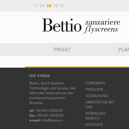
IT
EN
DE
FR
ES
PRIVAT
PLA
DIE FIRMA
Bettio, durch Qualität,
CORPORATE
Technologie und Service, das
PRODUKTE
führende Unternehmen der
AUSBILDUNG
Insektenschutzsystem-
ARBEITEN SIE MIT
Branche.
UNS
tel
+39 041.5950633
DOWNLOAD
fax
+39 041.5950635
BEREICH
e-mail
info@bettio.it
KONTAKTE