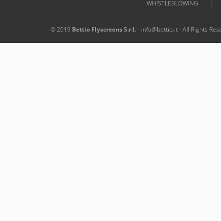
WHISTLEBLOWING
© 2019
Bettio Flyscreens S.r.l.
- info@bettio.it - All Rights R