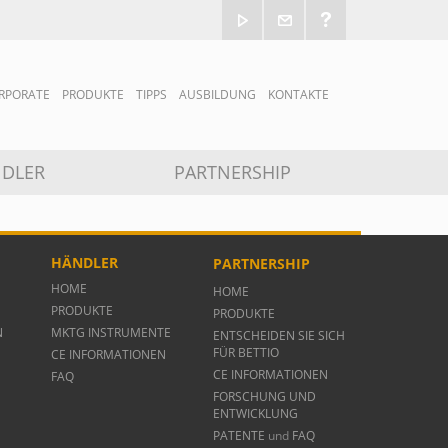
RPORATE
PRODUKTE
TIPPS
AUSBILDUNG
KONTAKTE
DLER
PARTNERSHIP
E
HÄNDLER
PARTNERSHIP
HOME
HOME
PRODUKTE
PRODUKTE
N
MKTG INSTRUMENTE
ENTSCHEIDEN SIE SICH
FÜR BETTIO
CE INFORMATIONEN
CE INFORMATIONEN
FAQ
FORSCHUNG UND
ENTWICKLUNG
PATENTE
und
FAQ