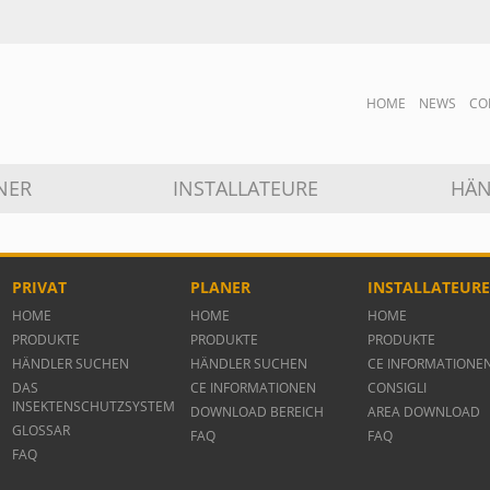
HOME
NEWS
CO
NER
INSTALLATEURE
HÄN
PRIVAT
PLANER
INSTALLATEUR
HOME
HOME
HOME
PRODUKTE
PRODUKTE
PRODUKTE
HÄNDLER SUCHEN
HÄNDLER SUCHEN
CE INFORMATIONE
DAS
CE INFORMATIONEN
CONSIGLI
INSEKTENSCHUTZSYSTEM
DOWNLOAD BEREICH
AREA DOWNLOAD
GLOSSAR
FAQ
FAQ
FAQ