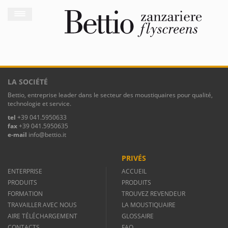
LA SOCIÉTÉ
Bettio, entreprise leader dans le secteur des moustiquaires pour qualité,
technologie et service.
tel
+39 041.5950633
fax
+39 041.5950635
e-mail
info@bettio.it
PRIVÉS
ENTERPRISE
ACCUEIL
PRODUITS
PRODUITS
FORMATION
TROUVEZ REVENDEUR
TRAVAILLER AVEC NOUS
LA MOUSTIQUAIRE
AIRE TÉLÉCHARGEMENT
GLOSSAIRE
CONTACTS
FAQ